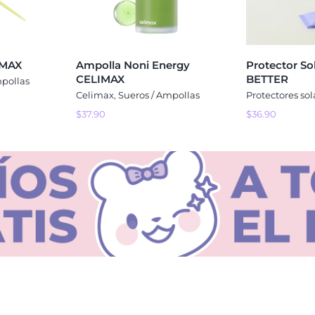
IMAX
Ampolla Noni Energy
Protector Sol
CELIMAX
BETTER
mpollas
Celimax
,
Sueros / Ampollas
Protectores sol
$
37.90
$
36.90