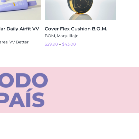
ar Daily Airfit VV
Cover Flex Cushion B.O.M.
BOM
,
Maquillaje
ares
,
VV Better
$
29.90
–
$
43.00