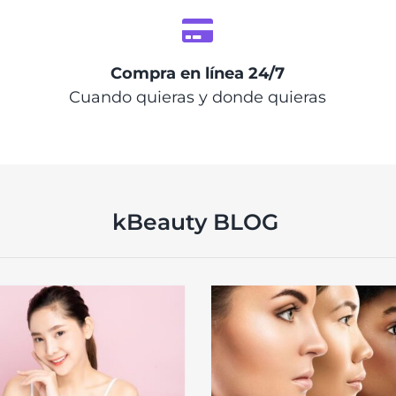
Compra en línea 24/7
Cuando quieras y donde quieras
kBeauty BLOG
Consejos para entrar en la
Estos son los sé
tendencia K-Beauty
cosmética corea
vendidos que triunf
Cosmética coreana