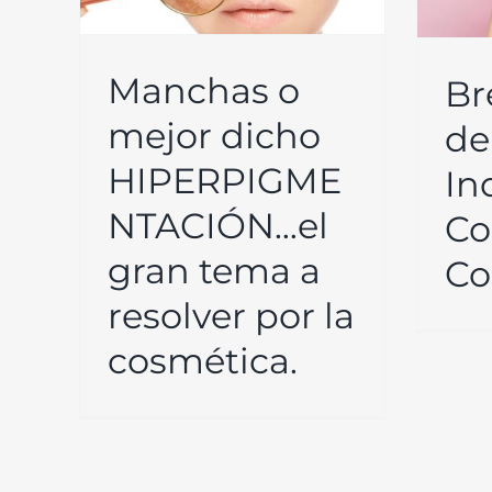
Manchas o
Br
mejor dicho
de
HIPERPIGME
In
NTACIÓN…el
Co
gran tema a
Co
resolver por la
cosmética.