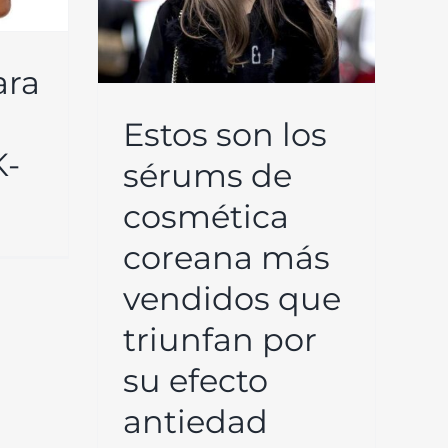
dad
ana
ara
Estos son los
K-
sérums de
cosmética
coreana más
vendidos que
triunfan por
su efecto
antiedad