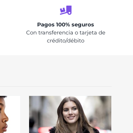
Pagos 100% seguros
Con transferencia o tarjeta de
crédito/débito
rums de
na más
an por su