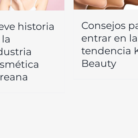
efecto antie
Cosmética core
Consejos p
eve historia
entrar en la
 la
tendencia 
dustria
Beauty
smética
reana