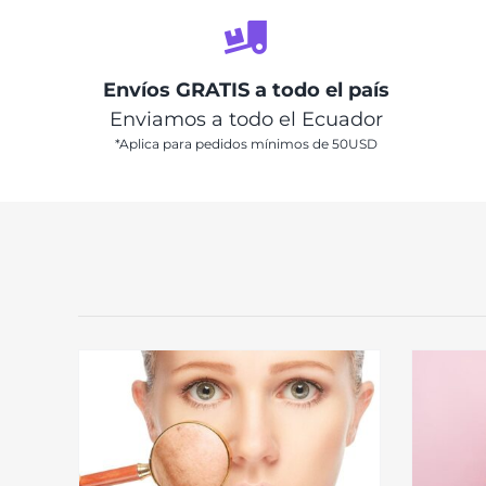
Envíos GRATIS a todo el país
Enviamos a todo el Ecuador
*Aplica para pedidos mínimos de 50USD
cho
N…el
Breve historia de la Industria
or la
Cosmética Coreana
Uncategorized