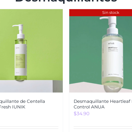
Sin stock
uillante de Centella
Desmaquillante Heartleaf
Fresh IUNIK
Control ANUA
$
34.90