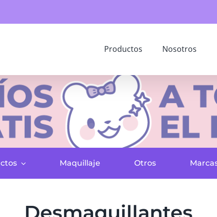
Productos
Nosotros
ctos
Maquillaje
Otros
Marca
Desmaquillantes