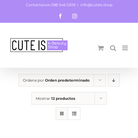
Saltar
Contáctanos 098 546 5309
|
info@cuteis.shop
al
Facebook
Instagram
contenido
Ordena por
Orden predeterminado
Mostrar
12 productos