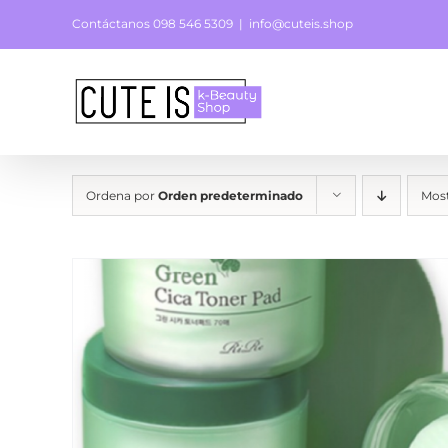
Saltar
Contáctanos 098 546 5309
|
info@cuteis.shop
al
contenido
Ordena por
Orden predeterminado
Mos