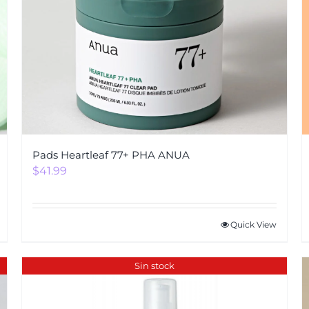
Pads Heartleaf 77+ PHA ANUA
$
41.99
Quick View
Sin stock