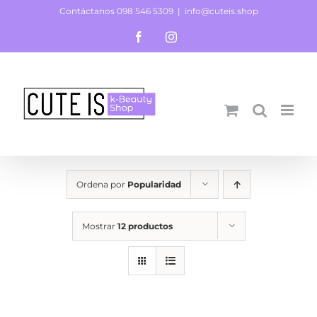
Saltar
Contáctanos 098 546 5309
|
info@cuteis.shop
al
Facebook
Instagram
contenido
Ordena por
Popularidad
Mostrar
12 productos