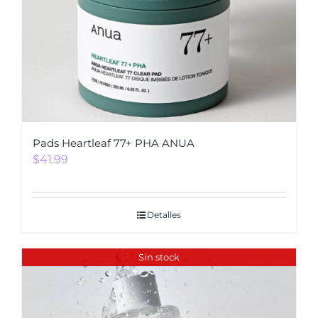
Pads Heartleaf 77+ PHA ANUA
$
41.99
Detalles
Sin stock