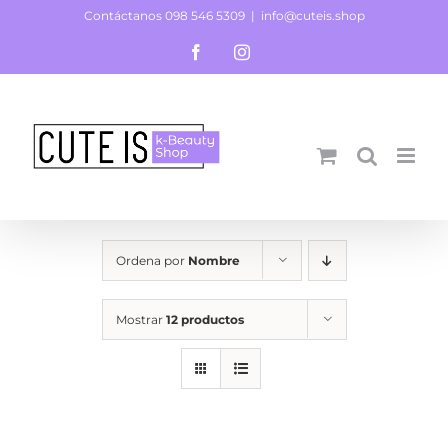
Saltar
Contáctanos 098 546 5309
|
info@cuteis.shop
al
Facebook
Instagram
contenido
Ordena por
Nombre
Mostrar
12 productos