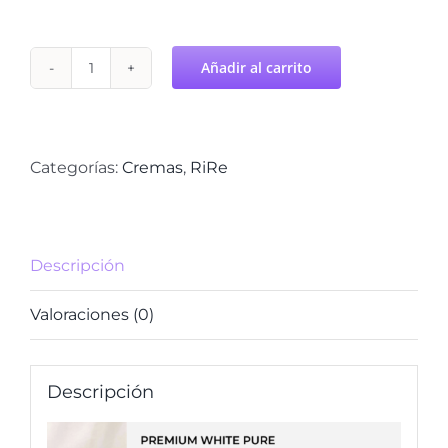
Añadir al carrito
Crema
de
Leche
de
Categorías:
Cremas
,
RiRe
Cabra
RIRE
cantidad
Descripción
Valoraciones (0)
Descripción