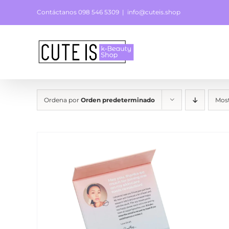
Saltar
Contáctanos 098 546 5309
|
info@cuteis.shop
al
contenido
Ordena por
Orden predeterminado
Mos