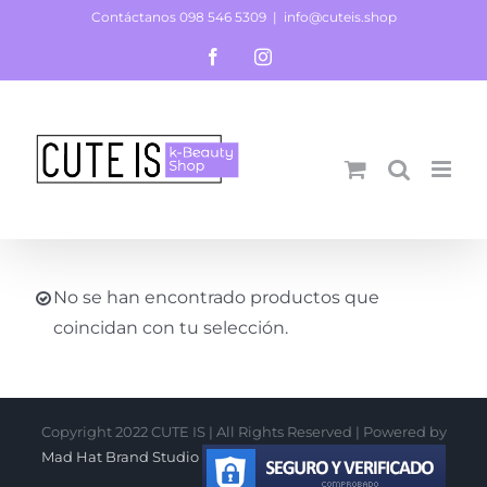
Saltar
Contáctanos 098 546 5309
|
info@cuteis.shop
al
Facebook
Instagram
contenido
No se han encontrado productos que
coincidan con tu selección.
Copyright 2022 CUTE IS | All Rights Reserved | Powered by
Mad Hat Brand Studio